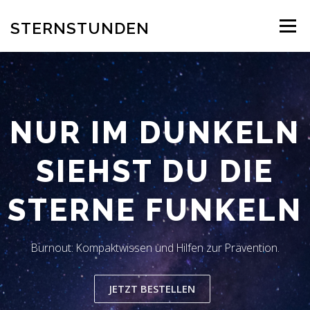
Zum
Inhalt
STERNSTUNDEN
Menü
springen
AUTOR
EINBLICK INS BUCH
BESTELLUNG
NUR IM DUNKELN
REZENSION
BLOG
LESERSTIMMEN
KONTAKT
SIEHST DU DIE
STERNE FUNKELN
Burnout: Kompaktwissen und Hilfen zur Prävention.
JETZT BESTELLEN