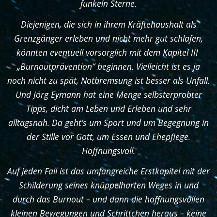
funkeln Sterne.
Diejenigen, die sich in ihrem Kräftehaushalt als
Grenzgänger erleben und nicht mehr gut schlafen,
könnten eventuell vorsorglich mit dem Kapitel III
„Burnoutprävention“ beginnen. Vielleicht ist es ja
noch nicht zu spät, Notbremsung ist besser als Unfall.
Und Jörg Eymann hat eine Menge selbsterprobter
Tipps, dicht am Leben und Erleben und sehr
alltagsnah. Da geht’s um Sport und um Begegnung in
der Stille vor Gott, um Essen und Ehepflege.
Hoffnungsvoll.
Auf jeden Fall ist das umfangreiche Erstkapitel mit der
Schilderung seines knüppelharten Weges in und
durch das Burnout – und dann die hoffnungsvollen
kleinen Bewegungen und Schrittchen heraus – keine