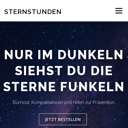
Zum
Inhalt
STERNSTUNDEN
Menü
springen
AUTOR
EINBLICK INS BUCH
BESTELLUNG
NUR IM DUNKELN
REZENSION
BLOG
LESERSTIMMEN
KONTAKT
SIEHST DU DIE
STERNE FUNKELN
Burnout: Kompaktwissen und Hilfen zur Prävention.
JETZT BESTELLEN