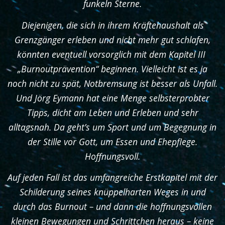
funkeln Sterne.
Diejenigen, die sich in ihrem Kräftehaushalt als
Grenzgänger erleben und nicht mehr gut schlafen,
könnten eventuell vorsorglich mit dem Kapitel III
„Burnoutprävention“ beginnen. Vielleicht ist es ja
noch nicht zu spät, Notbremsung ist besser als Unfall.
Und Jörg Eymann hat eine Menge selbsterprobter
Tipps, dicht am Leben und Erleben und sehr
alltagsnah. Da geht’s um Sport und um Begegnung in
der Stille vor Gott, um Essen und Ehepflege.
Hoffnungsvoll.
Auf jeden Fall ist das umfangreiche Erstkapitel mit der
Schilderung seines knüppelharten Weges in und
durch das Burnout – und dann die hoffnungsvollen
kleinen Bewegungen und Schrittchen heraus – keine