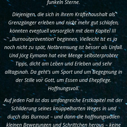
funkeln Sterne.
Diejenigen, die sich in ihrem Kräftehaushalt als
Grenzgänger erleben und nicht mehr gut schlafen,
könnten eventuell vorsorglich mit dem Kapitel III
„Burnoutprävention“ beginnen. Vielleicht ist es ja
noch nicht zu spät, Notbremsung ist besser als Unfall.
Und Jörg Eymann hat eine Menge selbsterprobter
Tipps, dicht am Leben und Erleben und sehr
alltagsnah. Da geht’s um Sport und um Begegnung in
der Stille vor Gott, um Essen und Ehepflege.
Hoffnungsvoll.
Auf jeden Fall ist das umfangreiche Erstkapitel mit der
Schilderung seines knüppelharten Weges in und
durch das Burnout – und dann die hoffnungsvollen
kleinen Bewegungen und Schrittchen heraus – keine