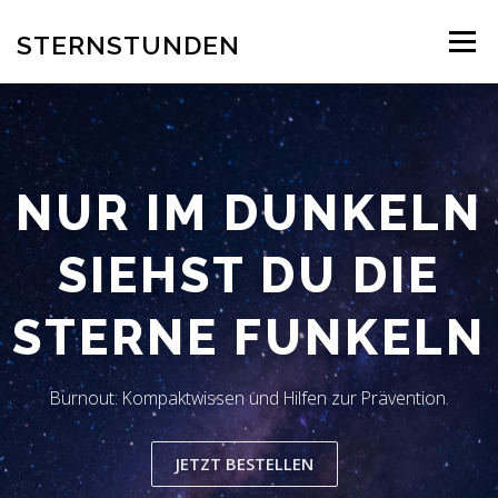
Zum
Inhalt
STERNSTUNDEN
Menü
springen
AUTOR
EINBLICK INS BUCH
BESTELLUNG
NUR IM DUNKELN
REZENSION
BLOG
LESERSTIMMEN
KONTAKT
SIEHST DU DIE
STERNE FUNKELN
Burnout: Kompaktwissen und Hilfen zur Prävention.
JETZT BESTELLEN