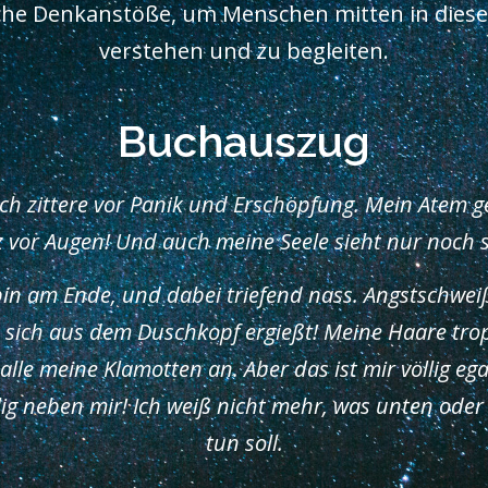
iche Denkanstöße, um Menschen mitten in dieser
verstehen und zu begleiten.
Buchauszug
ich zittere vor Panik und Erschöpfung. Mein Atem geh
 vor Augen! Und auch meine Seele sieht nur noch 
h bin am Ende, und dabei triefend nass. Angstschwe
 sich aus dem Duschkopf ergießt! Meine Haare tro
lle meine Klamotten an. Aber das ist mir völlig egal
g neben mir! Ich weiß nicht mehr, was unten oder 
tun soll.