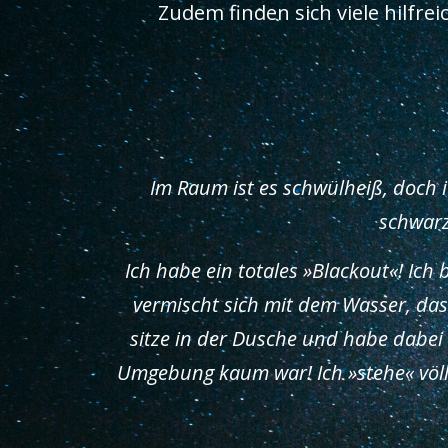
Zudem finden sich viele hilfre
Im Raum ist es schwülheiß, doch 
schwarz
Ich habe ein totales »Blackout«! Ic
vermischt sich mit dem Wasser, das
sitze in der Dusche und habe dabei a
Umgebung kaum war! Ich »stehe« völli