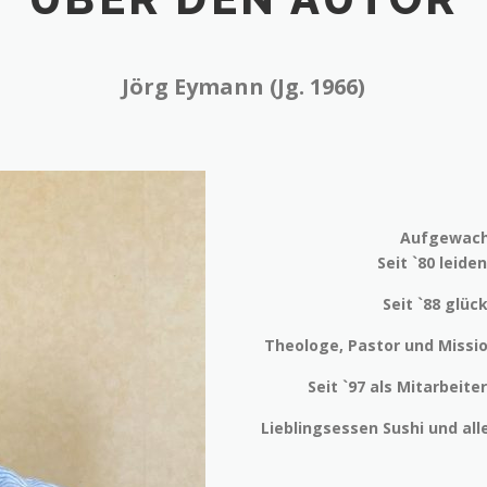
Jörg Eymann (Jg. 1966)
Aufgewach
Seit `80 leide
Seit `88 glüc
Theologe, Pastor und Missi
Seit `97 als Mitarbeite
Lieblingsessen Sushi und all