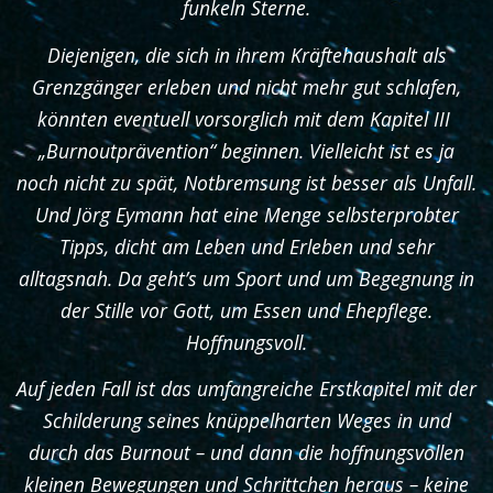
funkeln Sterne.
Diejenigen, die sich in ihrem Kräftehaushalt als
Grenzgänger erleben und nicht mehr gut schlafen,
könnten eventuell vorsorglich mit dem Kapitel III
„Burnoutprävention“ beginnen. Vielleicht ist es ja
noch nicht zu spät, Notbremsung ist besser als Unfall.
Und Jörg Eymann hat eine Menge selbsterprobter
Tipps, dicht am Leben und Erleben und sehr
alltagsnah. Da geht’s um Sport und um Begegnung in
der Stille vor Gott, um Essen und Ehepflege.
Hoffnungsvoll.
Auf jeden Fall ist das umfangreiche Erstkapitel mit der
Schilderung seines knüppelharten Weges in und
durch das Burnout – und dann die hoffnungsvollen
kleinen Bewegungen und Schrittchen heraus – keine