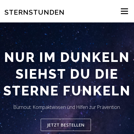
Zum
Inhalt
STERNSTUNDEN
Menü
springen
AUTOR
EINBLICK INS BUCH
BESTELLUNG
NUR IM DUNKELN
REZENSION
BLOG
LESERSTIMMEN
KONTAKT
SIEHST DU DIE
STERNE FUNKELN
Burnout: Kompaktwissen und Hilfen zur Prävention.
JETZT BESTELLEN