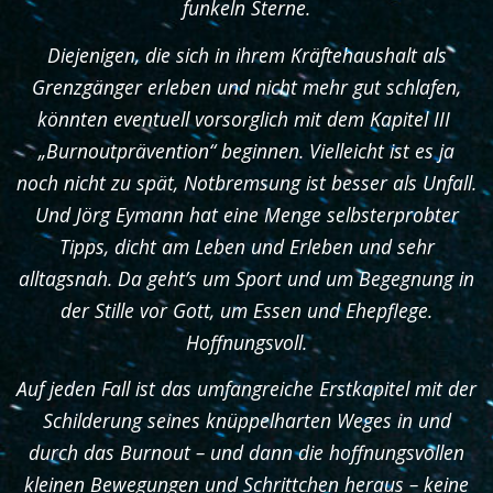
funkeln Sterne.
Diejenigen, die sich in ihrem Kräftehaushalt als
Grenzgänger erleben und nicht mehr gut schlafen,
könnten eventuell vorsorglich mit dem Kapitel III
„Burnoutprävention“ beginnen. Vielleicht ist es ja
noch nicht zu spät, Notbremsung ist besser als Unfall.
Und Jörg Eymann hat eine Menge selbsterprobter
Tipps, dicht am Leben und Erleben und sehr
alltagsnah. Da geht’s um Sport und um Begegnung in
der Stille vor Gott, um Essen und Ehepflege.
Hoffnungsvoll.
Auf jeden Fall ist das umfangreiche Erstkapitel mit der
Schilderung seines knüppelharten Weges in und
durch das Burnout – und dann die hoffnungsvollen
kleinen Bewegungen und Schrittchen heraus – keine