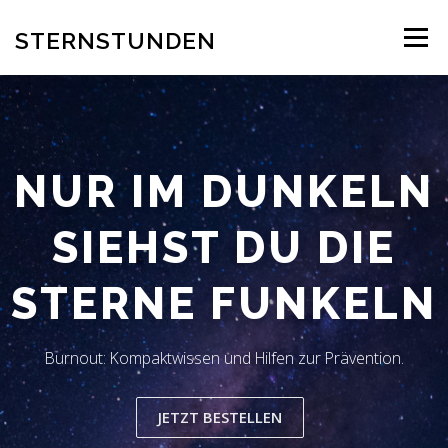
Zum
Inhalt
STERNSTUNDEN
Menü
springen
AUTOR
EINBLICK INS BUCH
BESTELLUNG
NUR IM DUNKELN
REZENSION
BLOG
LESERSTIMMEN
KONTAKT
SIEHST DU DIE
STERNE FUNKELN
Burnout: Kompaktwissen und Hilfen zur Prävention.
JETZT BESTELLEN