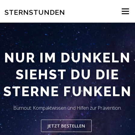
Zum
Inhalt
STERNSTUNDEN
Menü
springen
AUTOR
EINBLICK INS BUCH
BESTELLUNG
NUR IM DUNKELN
REZENSION
BLOG
LESERSTIMMEN
KONTAKT
SIEHST DU DIE
STERNE FUNKELN
Burnout: Kompaktwissen und Hilfen zur Prävention.
JETZT BESTELLEN