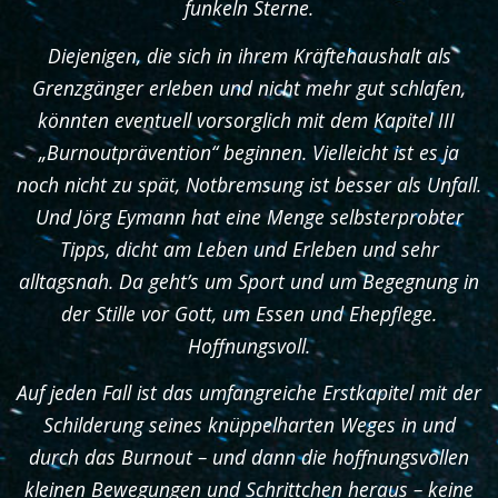
funkeln Sterne.
Diejenigen, die sich in ihrem Kräftehaushalt als
Grenzgänger erleben und nicht mehr gut schlafen,
könnten eventuell vorsorglich mit dem Kapitel III
„Burnoutprävention“ beginnen. Vielleicht ist es ja
noch nicht zu spät, Notbremsung ist besser als Unfall.
Und Jörg Eymann hat eine Menge selbsterprobter
Tipps, dicht am Leben und Erleben und sehr
alltagsnah. Da geht’s um Sport und um Begegnung in
der Stille vor Gott, um Essen und Ehepflege.
Hoffnungsvoll.
Auf jeden Fall ist das umfangreiche Erstkapitel mit der
Schilderung seines knüppelharten Weges in und
durch das Burnout – und dann die hoffnungsvollen
kleinen Bewegungen und Schrittchen heraus – keine