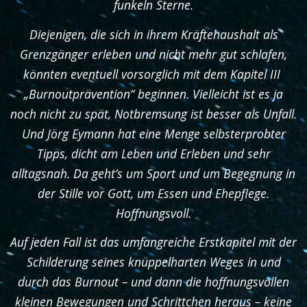
funkeln Sterne.
Diejenigen, die sich in ihrem Kräftehaushalt als
Grenzgänger erleben und nicht mehr gut schlafen,
könnten eventuell vorsorglich mit dem Kapitel III
„Burnoutprävention“ beginnen. Vielleicht ist es ja
noch nicht zu spät, Notbremsung ist besser als Unfall.
Und Jörg Eymann hat eine Menge selbsterprobter
Tipps, dicht am Leben und Erleben und sehr
alltagsnah. Da geht’s um Sport und um Begegnung in
der Stille vor Gott, um Essen und Ehepflege.
Hoffnungsvoll.
Auf jeden Fall ist das umfangreiche Erstkapitel mit der
Schilderung seines knüppelharten Weges in und
durch das Burnout – und dann die hoffnungsvollen
kleinen Bewegungen und Schrittchen heraus – keine