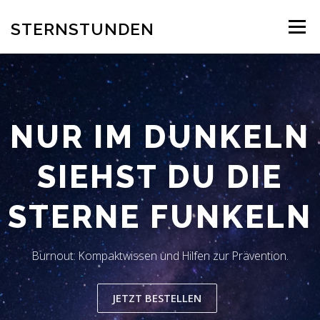
Zum
Inhalt
STERNSTUNDEN
Menü
springen
AUTOR
EINBLICK INS BUCH
BESTELLUNG
NUR IM DUNKELN
REZENSION
BLOG
LESERSTIMMEN
KONTAKT
SIEHST DU DIE
STERNE FUNKELN
Burnout: Kompaktwissen und Hilfen zur Prävention.
JETZT BESTELLEN