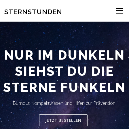
Zum
Inhalt
STERNSTUNDEN
Menü
springen
AUTOR
EINBLICK INS BUCH
BESTELLUNG
NUR IM DUNKELN
REZENSION
BLOG
LESERSTIMMEN
KONTAKT
SIEHST DU DIE
STERNE FUNKELN
Burnout: Kompaktwissen und Hilfen zur Prävention.
JETZT BESTELLEN