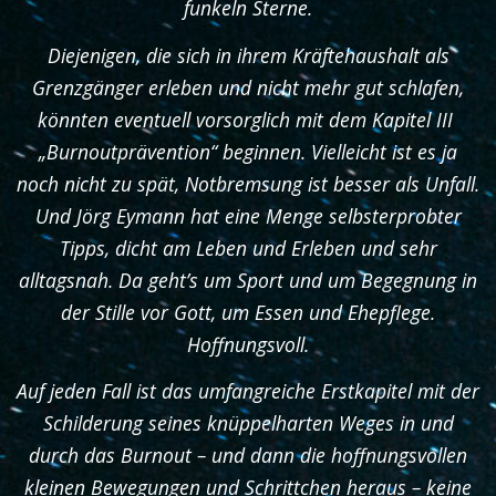
funkeln Sterne.
Diejenigen, die sich in ihrem Kräftehaushalt als
Grenzgänger erleben und nicht mehr gut schlafen,
könnten eventuell vorsorglich mit dem Kapitel III
„Burnoutprävention“ beginnen. Vielleicht ist es ja
noch nicht zu spät, Notbremsung ist besser als Unfall.
Und Jörg Eymann hat eine Menge selbsterprobter
Tipps, dicht am Leben und Erleben und sehr
alltagsnah. Da geht’s um Sport und um Begegnung in
der Stille vor Gott, um Essen und Ehepflege.
Hoffnungsvoll.
Auf jeden Fall ist das umfangreiche Erstkapitel mit der
Schilderung seines knüppelharten Weges in und
durch das Burnout – und dann die hoffnungsvollen
kleinen Bewegungen und Schrittchen heraus – keine