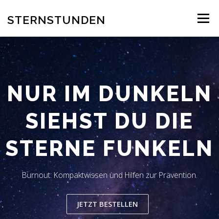
Zum
Inhalt
STERNSTUNDEN
Menü
springen
AUTOR
EINBLICK INS BUCH
BESTELLUNG
NUR IM DUNKELN
REZENSION
BLOG
LESERSTIMMEN
KONTAKT
SIEHST DU DIE
STERNE FUNKELN
Burnout: Kompaktwissen und Hilfen zur Prävention.
JETZT BESTELLEN