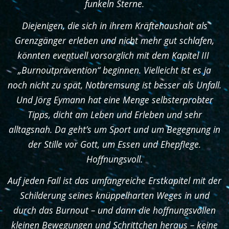
funkeln Sterne.
Diejenigen, die sich in ihrem Kräftehaushalt als
Grenzgänger erleben und nicht mehr gut schlafen,
könnten eventuell vorsorglich mit dem Kapitel III
„Burnoutprävention“ beginnen. Vielleicht ist es ja
noch nicht zu spät, Notbremsung ist besser als Unfall.
Und Jörg Eymann hat eine Menge selbsterprobter
Tipps, dicht am Leben und Erleben und sehr
alltagsnah. Da geht’s um Sport und um Begegnung in
der Stille vor Gott, um Essen und Ehepflege.
Hoffnungsvoll.
Auf jeden Fall ist das umfangreiche Erstkapitel mit der
Schilderung seines knüppelharten Weges in und
durch das Burnout – und dann die hoffnungsvollen
kleinen Bewegungen und Schrittchen heraus – keine