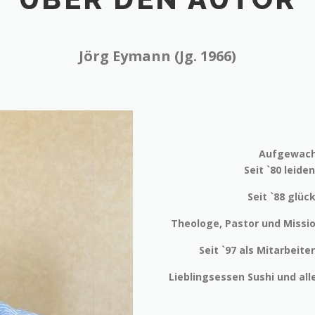
Jörg Eymann (Jg. 1966)
Aufgewach
Seit `80 leide
Seit `88 glüc
Theologe, Pastor und Missi
Seit `97 als Mitarbeite
Lieblingsessen Sushi und all