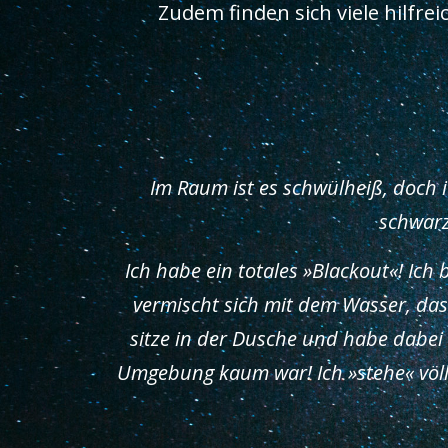
Zudem finden sich viele hilfre
Im Raum ist es schwülheiß, doch 
schwarz
Ich habe ein totales »Blackout«! Ic
vermischt sich mit dem Wasser, das
sitze in der Dusche und habe dabei a
Umgebung kaum war! Ich »stehe« völli