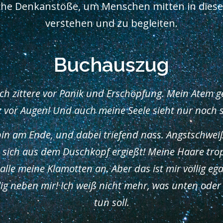
iche Denkanstöße, um Menschen mitten in dieser
verstehen und zu begleiten.
Buchauszug
ich zittere vor Panik und Erschöpfung. Mein Atem geh
 vor Augen! Und auch meine Seele sieht nur noch 
h bin am Ende, und dabei triefend nass. Angstschwe
 sich aus dem Duschkopf ergießt! Meine Haare tro
lle meine Klamotten an. Aber das ist mir völlig egal
g neben mir! Ich weiß nicht mehr, was unten oder 
tun soll.