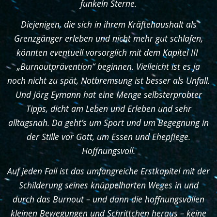
funkeln Sterne.
Diejenigen, die sich in ihrem Kräftehaushalt als
Grenzgänger erleben und nicht mehr gut schlafen,
könnten eventuell vorsorglich mit dem Kapitel III
„Burnoutprävention“ beginnen. Vielleicht ist es ja
noch nicht zu spät, Notbremsung ist besser als Unfall.
Und Jörg Eymann hat eine Menge selbsterprobter
Tipps, dicht am Leben und Erleben und sehr
alltagsnah. Da geht’s um Sport und um Begegnung in
der Stille vor Gott, um Essen und Ehepflege.
Hoffnungsvoll.
Auf jeden Fall ist das umfangreiche Erstkapitel mit der
Schilderung seines knüppelharten Weges in und
durch das Burnout – und dann die hoffnungsvollen
kleinen Bewegungen und Schrittchen heraus – keine