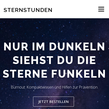
Zum
Inhalt
STERNSTUNDEN
Menü
springen
AUTOR
EINBLICK INS BUCH
BESTELLUNG
NUR IM DUNKELN
REZENSION
BLOG
LESERSTIMMEN
KONTAKT
SIEHST DU DIE
STERNE FUNKELN
Burnout: Kompaktwissen und Hilfen zur Prävention.
JETZT BESTELLEN