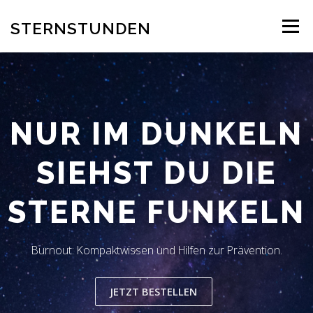
Zum
Inhalt
STERNSTUNDEN
Menü
springen
AUTOR
EINBLICK INS BUCH
BESTELLUNG
NUR IM DUNKELN
REZENSION
BLOG
LESERSTIMMEN
KONTAKT
SIEHST DU DIE
STERNE FUNKELN
Burnout: Kompaktwissen und Hilfen zur Prävention.
JETZT BESTELLEN