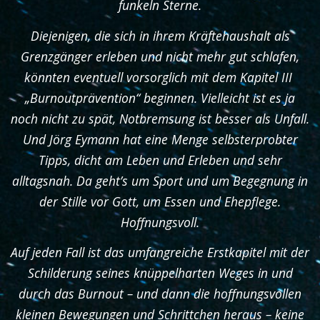
funkeln Sterne.
Diejenigen, die sich in ihrem Kräftehaushalt als
Grenzgänger erleben und nicht mehr gut schlafen,
könnten eventuell vorsorglich mit dem Kapitel III
„Burnoutprävention“ beginnen. Vielleicht ist es ja
noch nicht zu spät, Notbremsung ist besser als Unfall.
Und Jörg Eymann hat eine Menge selbsterprobter
Tipps, dicht am Leben und Erleben und sehr
alltagsnah. Da geht’s um Sport und um Begegnung in
der Stille vor Gott, um Essen und Ehepflege.
Hoffnungsvoll.
Auf jeden Fall ist das umfangreiche Erstkapitel mit der
Schilderung seines knüppelharten Weges in und
durch das Burnout – und dann die hoffnungsvollen
kleinen Bewegungen und Schrittchen heraus – keine