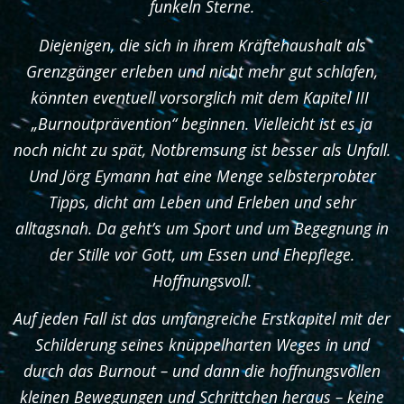
funkeln Sterne.
Diejenigen, die sich in ihrem Kräftehaushalt als
Grenzgänger erleben und nicht mehr gut schlafen,
könnten eventuell vorsorglich mit dem Kapitel III
„Burnoutprävention“ beginnen. Vielleicht ist es ja
noch nicht zu spät, Notbremsung ist besser als Unfall.
Und Jörg Eymann hat eine Menge selbsterprobter
Tipps, dicht am Leben und Erleben und sehr
alltagsnah. Da geht’s um Sport und um Begegnung in
der Stille vor Gott, um Essen und Ehepflege.
Hoffnungsvoll.
Auf jeden Fall ist das umfangreiche Erstkapitel mit der
Schilderung seines knüppelharten Weges in und
durch das Burnout – und dann die hoffnungsvollen
kleinen Bewegungen und Schrittchen heraus – keine