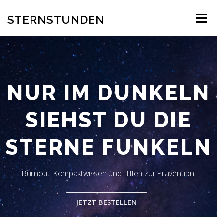
Zum
Inhalt
STERNSTUNDEN
Menü
springen
AUTOR
EINBLICK INS BUCH
BESTELLUNG
NUR IM DUNKELN
REZENSION
BLOG
LESERSTIMMEN
KONTAKT
SIEHST DU DIE
STERNE FUNKELN
Burnout: Kompaktwissen und Hilfen zur Prävention.
JETZT BESTELLEN