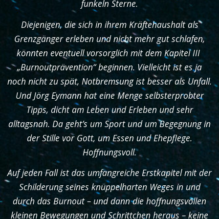
funkeln Sterne.
Diejenigen, die sich in ihrem Kräftehaushalt als
Grenzgänger erleben und nicht mehr gut schlafen,
könnten eventuell vorsorglich mit dem Kapitel III
„Burnoutprävention“ beginnen. Vielleicht ist es ja
noch nicht zu spät, Notbremsung ist besser als Unfall.
Und Jörg Eymann hat eine Menge selbsterprobter
Tipps, dicht am Leben und Erleben und sehr
alltagsnah. Da geht’s um Sport und um Begegnung in
der Stille vor Gott, um Essen und Ehepflege.
Hoffnungsvoll.
Auf jeden Fall ist das umfangreiche Erstkapitel mit der
Schilderung seines knüppelharten Weges in und
durch das Burnout – und dann die hoffnungsvollen
kleinen Bewegungen und Schrittchen heraus – keine