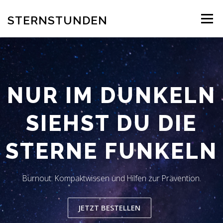
Zum
Inhalt
STERNSTUNDEN
Menü
springen
AUTOR
EINBLICK INS BUCH
BESTELLUNG
NUR IM DUNKELN
REZENSION
BLOG
LESERSTIMMEN
KONTAKT
SIEHST DU DIE
STERNE FUNKELN
Burnout: Kompaktwissen und Hilfen zur Prävention.
JETZT BESTELLEN