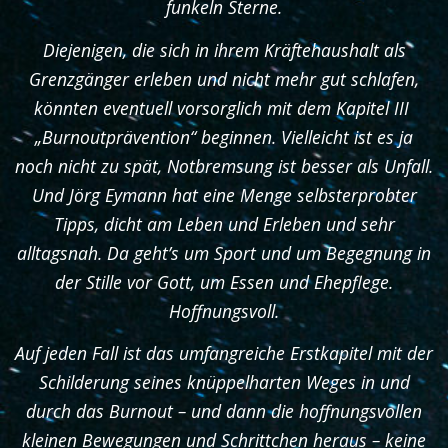
funkeln Sterne.
Diejenigen, die sich in ihrem Kräftehaushalt als
Grenzgänger erleben und nicht mehr gut schlafen,
könnten eventuell vorsorglich mit dem Kapitel III
„Burnoutprävention“ beginnen. Vielleicht ist es ja
noch nicht zu spät, Notbremsung ist besser als Unfall.
Und Jörg Eymann hat eine Menge selbsterprobter
Tipps, dicht am Leben und Erleben und sehr
alltagsnah. Da geht’s um Sport und um Begegnung in
der Stille vor Gott, um Essen und Ehepflege.
Hoffnungsvoll.
Auf jeden Fall ist das umfangreiche Erstkapitel mit der
Schilderung seines knüppelharten Weges in und
durch das Burnout – und dann die hoffnungsvollen
kleinen Bewegungen und Schrittchen heraus – keine