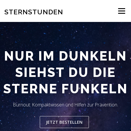
Zum
Inhalt
STERNSTUNDEN
Menü
springen
AUTOR
EINBLICK INS BUCH
BESTELLUNG
NUR IM DUNKELN
REZENSION
BLOG
LESERSTIMMEN
KONTAKT
SIEHST DU DIE
STERNE FUNKELN
Burnout: Kompaktwissen und Hilfen zur Prävention.
JETZT BESTELLEN