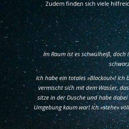
Zudem finden sich viele hilfre
Im Raum ist es schwülheiß, doch 
schwarz
Ich habe ein totales »Blackout«! Ic
vermischt sich mit dem Wasser, das
sitze in der Dusche und habe dabei a
Umgebung kaum war! Ich »stehe« völli