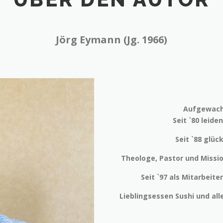
Jörg Eymann (Jg. 1966)
Aufgewach
Seit `80 leide
Seit `88 glüc
Theologe, Pastor und Missi
Seit `97 als Mitarbeite
Lieblingsessen Sushi und all