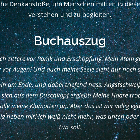
iche Denkanstöße, um Menschen mitten in dieser
verstehen und zu begleiten.
Buchauszug
ich zittere vor Panik und Erschöpfung. Mein Atem geh
 vor Augen! Und auch meine Seele sieht nur noch 
h bin am Ende, und dabei triefend nass. Angstschwe
 sich aus dem Duschkopf ergießt! Meine Haare tro
lle meine Klamotten an. Aber das ist mir völlig egal
g neben mir! Ich weiß nicht mehr, was unten oder 
tun soll.