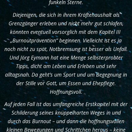
funkeln Sterne.
Diejenigen, die sich in ihrem Kräftehaushalt als
Grenzgänger erleben und nicht mehr gut schlafen,
könnten eventuell vorsorglich mit dem Kapitel III
„Burnoutprävention“ beginnen. Vielleicht ist es ja
noch nicht zu spät, Notbremsung ist besser als Unfall.
Und Jörg Eymann hat eine Menge selbsterprobter
Tipps, dicht am Leben und Erleben und sehr
alltagsnah. Da geht’s um Sport und um Begegnung in
der Stille vor Gott, um Essen und Ehepflege.
Hoffnungsvoll.
Auf jeden Fall ist das umfangreiche Erstkapitel mit der
Schilderung seines knüppelharten Weges in und
durch das Burnout – und dann die hoffnungsvollen
kleinen Bewegungen und Schrittchen heraus – keine