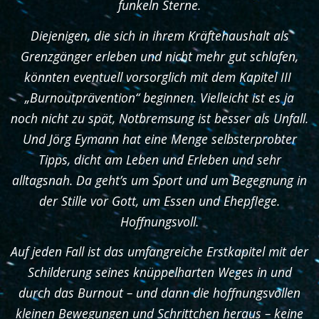
funkeln Sterne.
Diejenigen, die sich in ihrem Kräftehaushalt als
Grenzgänger erleben und nicht mehr gut schlafen,
könnten eventuell vorsorglich mit dem Kapitel III
„Burnoutprävention“ beginnen. Vielleicht ist es ja
noch nicht zu spät, Notbremsung ist besser als Unfall.
Und Jörg Eymann hat eine Menge selbsterprobter
Tipps, dicht am Leben und Erleben und sehr
alltagsnah. Da geht’s um Sport und um Begegnung in
der Stille vor Gott, um Essen und Ehepflege.
Hoffnungsvoll.
Auf jeden Fall ist das umfangreiche Erstkapitel mit der
Schilderung seines knüppelharten Weges in und
durch das Burnout – und dann die hoffnungsvollen
kleinen Bewegungen und Schrittchen heraus – keine