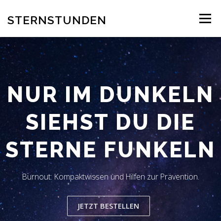
Zum
Inhalt
STERNSTUNDEN
Menü
springen
AUTOR
EINBLICK INS BUCH
BESTELLUNG
NUR IM DUNKELN
REZENSION
BLOG
LESERSTIMMEN
KONTAKT
SIEHST DU DIE
STERNE FUNKELN
Burnout: Kompaktwissen und Hilfen zur Prävention.
JETZT BESTELLEN